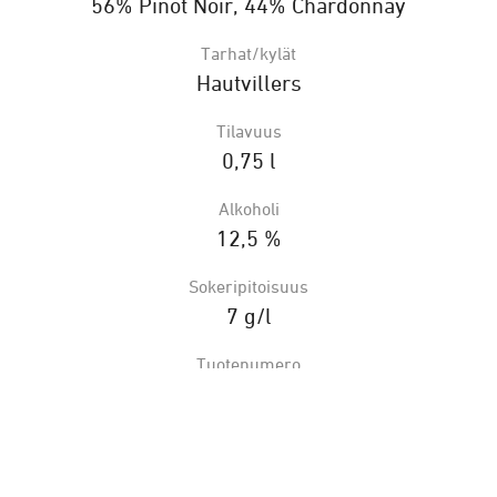
56% Pinot Noir, 44% Chardonnay
Tarhat/kylät
Hautvillers
Tilavuus
0,75 l
Alkoholi
12,5 %
Sokeripitoisuus
7 g/l
Tuotenumero
950837
Alkon tilausvalikoima
HORECA-hinta