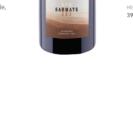
le,
HO
39