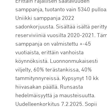
Erittäin rajallisen saatavuuden
samppanja, tuotanto vain 5340 pulloa
Uniikki samppanja 2022
sadonkorjuusta. Sisältää isältä peritt
reserviviiniä vuosilta 2020-2021. Tä
samppanja on valmistettu +-45
vuotiaista, erittäin vanhoista
köynnöksistä. Luonnonmukaisesti
viljelty, 60% terästankissa, 40%
tammitynnyreissä. Kypsynyt 10 kk
hiivasakan päällä. Runsasta
hedelmäisyyttä ja mausteisuutta.
Uudelleenkorkitus 7.2.2025. Sopii