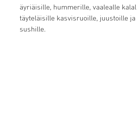
äyriäisille, hummerille, vaalealle kalal
täyteläisille kasvisruoille, juustoille ja
sushille.
© 2026 Santevin Oy