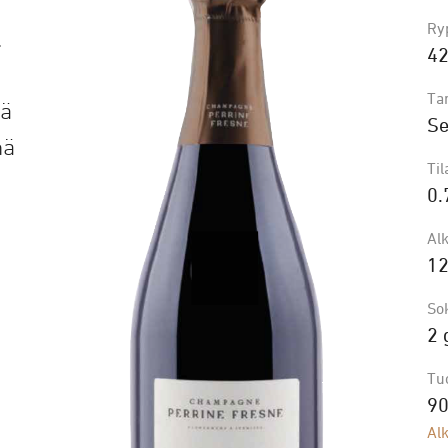
Ry
.
42
Ta
yä
Se
mä
Ti
0.
Alk
1
So
2 
Tu
9
Alk