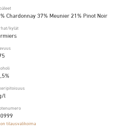
päleet
% Chardonnay 37% Meunier 21% Pinot Noir
rhat/kylät
rmiers
lavuus
75
oholi
2,5%
keripitoisuus
g/l
otenumero
00999
on tilausvalikoima